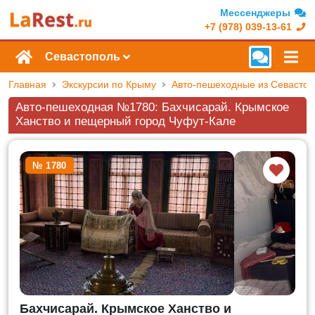
Мессенджеры
+7 (978) 039-13-61
Севастополь
Главная
Экскурсии по Крыму
Авто-пешеходные из Севасто
Авто-пешеходная №1780: Бахчисарай. Крымское
Ханство и пещерный город Чуфут-Кале
№ 1780
Бахчисарай. Крымское Ханство и