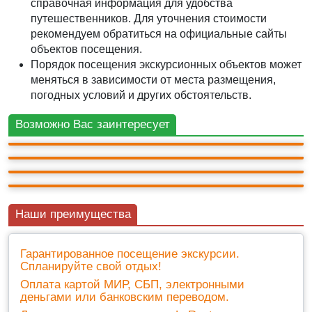
справочная информация для удобства
путешественников. Для уточнения стоимости
рекомендуем обратиться на официальные сайты
объектов посещения.
АВТО-ПЕШЕХОДНАЯ
Порядок посещения экскурсионных объектов может
Бахчисарай: величие Ханского дворца, древние
меняться в зависимости от места размещения,
пещеры Чуфут Кале и тишина горного
АВТО-ПЕШЕХОДНАЯ
погодных условий и других обстоятельств.
монастыря.
Вечерний Бахчисарай и лаванда.
АВТО-ПЕШЕХОДНАЯ
АВТО-ПЕШЕХОДНАЯ
2 200 ₽
Бахчисарай - в забвенье дремлющий дворец
Джип- тур в пещерные города. Эски-Кермен и
8ч.
2 500 ₽
Возможно Вас заинтересует
+ билеты 400 ₽
Челтер Мармара.
7ч.
2 200 ₽
+ билеты 600 ₽
8ч.
2 100 ₽
+ билеты 900 ₽
7ч.
+ билеты 1 000 ₽
Наши преимущества
Гарантированное посещение экскурсии.
Спланируйте свой отдых!
Оплата картой МИР, СБП, электронными
деньгами или банковским переводом.