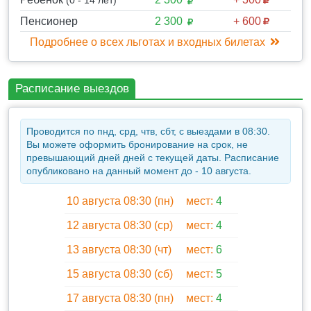
(0 - 14 лет)
1 час 20 минут
Пенсионер
2 300
+ 600
2. Общее время на подъем, спуск и пребывание на
Подробнее о всех льготах и входных билетах
экскурсии в пещерном городе Чуфут-Кале и
скальном Свято-Успенском монастыре - 3 часа 00
минут
Расписание выездов
3. Обед в кафе с восточной кухней - 1 час 30 минут
4. Посещение Ханского дворца ( ограниченное
Проводится по пнд, срд, чтв, сбт, с выездами в 08:30.
количество экспонатов в связи с реставрацией) - 40
Вы можете оформить бронирование на срок, не
минут
превышающий дней дней с текущей даты. Расписание
опубликовано на данный момент до - 10 августа.
5. Посещение лавандового поля (только во время
цветения с мая по июль) - 40 минут
10 августа 08:30 (пн)
мест:
4
6. Возвращение группы - на площадь Нахимова - 1
12 августа 08:30 (ср)
мест:
4
час 00 минут, до отеля туристы добираются
самостоятельно государственным транспортом или
13 августа 08:30 (чт)
мест:
6
на такси
15 августа 08:30 (сб)
мест:
5
17 августа 08:30 (пн)
мест:
4