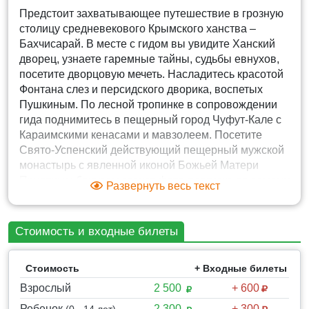
Предстоит захватывающее путешествие в грозную
столицу средневекового Крымского ханства –
Бахчисарай. В месте с гидом вы увидите Ханский
дворец, узнаете гаремные тайны, судьбы евнухов,
посетите дворцовую мечеть. Насладитесь красотой
Фонтана слез и персидского дворика, воспетых
Пушкиным. По лесной тропинке в сопровождении
гида поднимитесь в пещерный город Чуфут-Кале с
Караимскими кенасами и мавзолеем. Посетите
Свято-Успенский действующий пещерный мужской
монастырь с явленной иконой Божьей Матери
Приятным бонусом станет фото-прогулка по самому
Развернуть весь текст
большому лавандовому полю во время цветения!
Стоимость и входные билеты
ТАЙМИНГ И МАРШРУТ :
( общая продолжительность 08.00 ч, время
Стоимость
+ Входные билеты
возвращения ориентировочно в 17.30-18.00 ч)
Взрослый
2 500
+ 600
1. Обзор достопримечательностей по пути
следования в Бахчисарай, экскурсионный рассказ -
Ребенок
2 300
+ 300