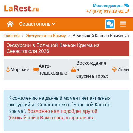
Мессенджеры
+7 (978) 039-13-61
Севастополь
Главная
Экскурсии по Крыму
Экскурсии в Большой Каньон Крыма из
Севастополя 2026
Восхождения
Авто-
⚓
🚌
🗻
💎
Морские
и
Индив
пешеходные
спуски в горах
Доступные маршруты и цены
К сожалению на данный момент нет активных
экскурсий из Севастополя в `Большой Каньон
Крыма`.
Возможно вам подойдет другой
(ближайший к Вам) город отправления.