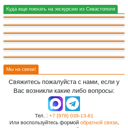
БАХЧИСАРАЙ
Куда еще поехать на экскурсию из Севастополя
ВОРОНЦОВСКИЙ ДВОРЕЦ
ГОРА АЙ-ПЕТРИ
ЛАСТОЧКИНО ГНЕЗДО
ЛИВАДИЙСКИЙ ДВОРЕЦ
СЕВАСТОПОЛЬ
Мы на связи!
Свяжитесь пожалуйста с нами, если у
Вас возникли какие либо вопросы:
Тел. :
+7 (978) 039-13-61
Или воспользуйтесь формой
обратной связи
,