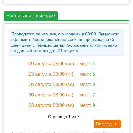
достопримечательностей, рассказ гида по пути
следования - 2 часа 00 мин
Расписание выездов
* Посещение Розового озера, фотосессия - 30 минут
* Переезд к Старому городу в Евпатории - 30 минут
Проводится по чтв, вск, с выездами в 08:00. Вы можете
* Историческая экскурсия по району Малый
оформить бронирование на срок, не превышающий
Иерусалим - 1 час 30 минут
дней дней с текущей даты. Расписание опубликовано
* Прогулка по новой набережной Евпатории - 30
на данный момент до - 08 августа.
минут
09 августа 08:00 (вс)
мест:
4
* Обед и покупка сувениров - 1 час 30 минут
13 августа 08:00 (чт)
мест:
5
* Переезд к пляжу - 10 минут
* Отдых на пляже - 1час 30 мин
16 августа 08:00 (вс)
мест:
8
* Возвращение на площадь Нахимова - 2 часа 00
20 августа 08:00 (чт)
мест:
7
мин, в отели туристы добираются самостоятельно
на городском транспорте или такси
23 августа 08:00 (вс)
мест:
9
Страница
1
из 7
Вперед