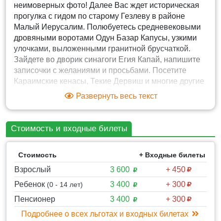
неимоверных фото! Далее Вас ждет историческая
прогулка с гидом по старому Гезлеву в районе
Малый Иерусалим. Полюбуетесь средневековыми
дровяными воротами Одун Базар Капусы, узкими
улочками, выложенными гранитной брусчаткой.
Зайдете во дворик синагоги Егия Капай, напишите
записочки с желаниями и просьбами. Посетите
Караимские кенасы, Текие Дервиш и многие другие
достопримечательности. Попробуете национальную
Развернуть весь текст
крымско-татарскую кухню . А завершит этот
замечательный день - купание на отличном пляже
Евпатории с мелким золотым песком,
Стоимость и входные билеты
оборудованным и очень комфортабельном.
Стоимость
+ Входные билеты
ТАЙМИНГ И МАРШРУТ ЭКСКУРСИОННОГО ТУРА :
Взрослый
3 600
+ 450
общая продолжительность 11.00 ч, возвращение
Ребенок
3 400
+ 300
(0 - 14 лет)
ориентировочно в 19.00 ч
Пенсионер
3 400
+ 300
* Тур по Западному побережью Крыма к городу
Евпатория, обзор путевых
Подробнее о всех льготах и входных билетах