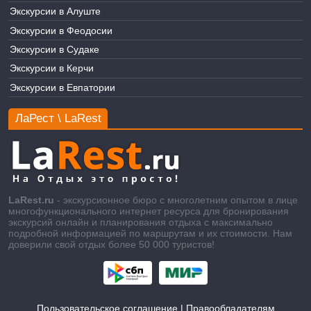
Экскурсии в Алуште
Экскурсии в Феодосии
Экскурсии в Судаке
Экскурсии в Керчи
Экскурсии в Евпатории
ЛаРест \ LaRest
LaRest.ru
- экскурсионное бюро с многолетним опытом в лице
многофункционального интернет ресурса для бронирования
экскурсий онлайн и планирования отдыха с максимально
подробной информацией по маршрутам и их стоимости. Нам
доверили свой отдых более 50 000 туристов!
Пользовательское соглашение
|
Правообладателям