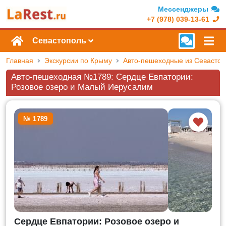
Мессенджеры
+7 (978) 039-13-61
Севастополь
Главная
Экскурсии по Крыму
Авто-пешеходные из Севасто
Авто-пешеходная №1789: Сердце Евпатории:
Розовое озеро и Малый Иерусалим
№ 1789
Сердце Евпатории: Розовое озеро и