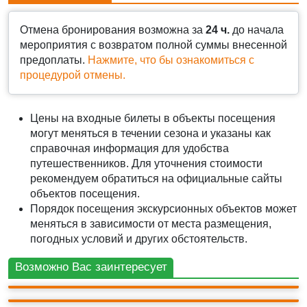
Отмена бронирования возможна за
24 ч.
до начала
мероприятия с возвратом полной суммы внесенной
предоплаты.
Нажмите, что бы ознакомиться с
процедурой отмены.
Цены на входные билеты в объекты посещения
могут меняться в течении сезона и указаны как
справочная информация для удобства
путешественников. Для уточнения стоимости
рекомендуем обратиться на официальные сайты
объектов посещения.
Порядок посещения экскурсионных объектов может
АВТО-ПЕШЕХОДНАЯ
меняться в зависимости от места размещения,
Евпатория и "Розовое" озеро.
АВТО-ПЕШЕХОДНАЯ
погодных условий и других обстоятельств.
Малый Иерусалим и Розовое озеро
АВТО-ПЕШЕХОДНАЯ
АВТО-ПЕШЕХОДНАЯ
3 000 ₽
Фиолент - Балаклава и морская прогулка
Мир дикой природы. Сафари парк львов
10ч.
3 400 ₽
Возможно Вас заинтересует
+ билеты 450 ₽
"Тайган"
10ч.
1 800 ₽
+ билеты 800 ₽
6ч.
2 200 ₽
+ билеты 700 ₽
10ч.