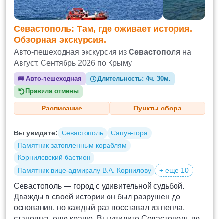
Севастополь: Там, где оживает история.
Обзорная экскурсия.
Авто-пешеходная экскурсия из
Севастополя
на
Август, Сентябрь 2026 по Крыму
🚌
Авто-пешеходная
Длительность:
4ч. 30м.
Правила отмены
Расписание
Пункты сбора
Вы увидите:
Севастополь
Сапун-гора
Памятник затопленным кораблям
Корниловский бастион
Памятник вице-адмиралу В.А. Корнилову
+ еще 10
Севастополь — город с удивительной судьбой.
Дважды в своей истории он был разрушен до
основания, но каждый раз восставал из пепла,
становясь еще краше. Вы увидите Севастополь во