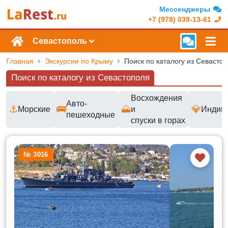
Мессенджеры
+7 (978) 039-13-61
Севастополь
Главная
Экскурсии по Крыму
Поиск по каталогу из Севасто
Поиск по каталогу из Севастополя
Восхождения
Авто-
⚓
🚌
🗻
💎
Морские
и
Индив
пешеходные
спуски в горах
Доступные маршруты и цены
№ 3016