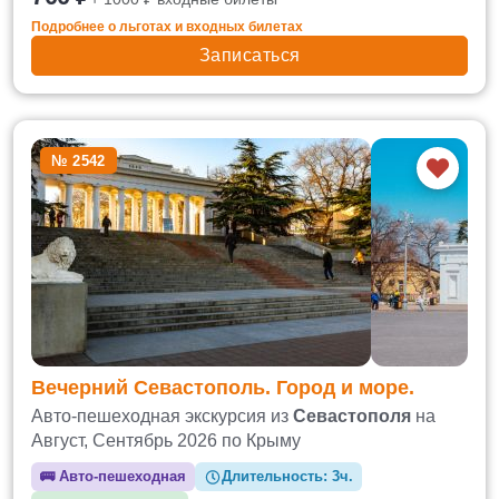
Подробнее о льготах и входных билетах
Записаться
№ 2542
Вечерний Севастополь. Город и море.
Авто-пешеходная экскурсия из
Севастополя
на
Август, Сентябрь 2026 по Крыму
🚌
Авто-пешеходная
Длительность:
3ч.