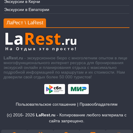
Экскурсии в Керчи
Экскурсии в Евпатории
ЛаРест \ LaRest
LaRest.ru
- экскурсионное бюро с многолетним опытом в лице
многофункционального интернет ресурса для бронирования
экскурсий онлайн и планирования отдыха с максимально
подробной информацией по маршрутам и их стоимости. Нам
доверили свой отдых более 50 000 туристов!
Пользовательское соглашение
|
Правообладателям
(c) 2016-
2026
LaRest.ru
- Копирование любого материала с
сайта запрещено.