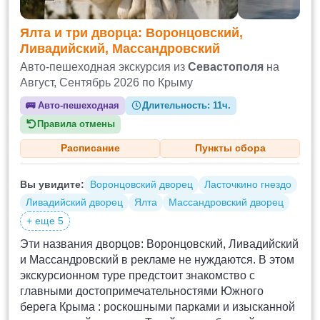
Ялта и три дворца: Воронцовский,
Ливадийский, Массандровский
Авто-пешеходная экскурсия из
Севастополя
на
Август, Сентябрь 2026 по Крыму
🚌
Авто-пешеходная
Длительность:
11ч.
Правила отмены
Расписание
Пункты сбора
Вы увидите:
Воронцовский дворец
Ласточкино гнездо
Ливадийский дворец
Ялта
Массандровский дворец
+ еще 5
Эти названия дворцов: Воронцовский, Ливадийский
и Массандровский в рекламе не нуждаются. В этом
экскурсионном туре предстоит знакомство с
главными достопримечательностями Южного
берега Крыма : роскошными парками и изысканной