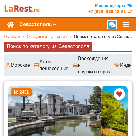
Мессенджеры
+7 (978) 039-13-61
Севастополь
Главная
Экскурсии по Крыму
Поиск по каталогу из Севасто
Поиск по каталогу из Севастополя
Восхождения
Авто-
⚓
🚌
🗻
💎
Морские
и
Индив
пешеходные
спуски в горах
Доступные маршруты и цены
№ 2491