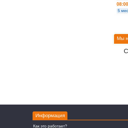
08:0
5 мес
Мы н
С
Информация
Как это работает?