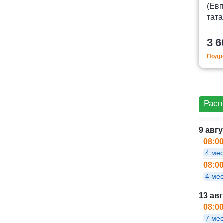
(Евп
тата
3 6
Подро
Расп
9 авг
08:0
4 ме
08:0
4 ме
13 авг
08:0
7 мес