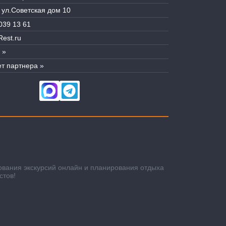
, ул.Советская дом 10
039 13 61
est.ru
 »
т партнера »
ования экскурсий онлайн и планирования отдыха
стов!