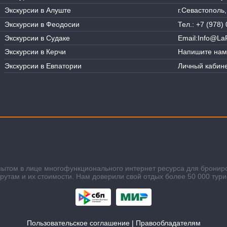
Экскурсии в Алуште
г.Севастополь
Экскурсии в Феодосии
Тел.:
+7 (978) 
Экскурсии в Судаке
Email:
Info@LaR
Экскурсии в Керчи
Напишите нам
Экскурсии в Евпатории
Личный кабине
пытом в лице многофункционального интернет ресурса для бронир
там и их стоимости. Нам доверили свой отдых более 50 000 тури
Пользовательское соглашение
|
Правообладателям