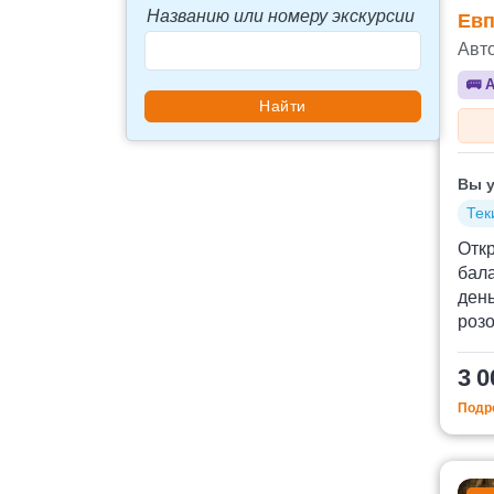
Названию или номеру экскурсии
Евп
Авт
🚌
А
Вы у
Тек
Отк
бала
ден
роз
3 0
Подро