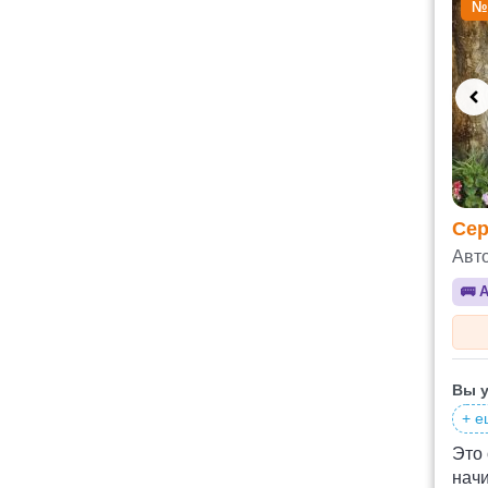
№
Сер
Авт
🚌
А
Вы у
+ е
Это 
начи