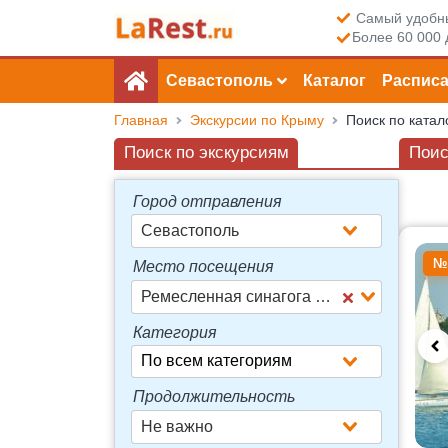
Самый удобны
Более 60 000 
Севастополь
Каталог
Распис
Главная
Экскурсии по Крыму
Поиск по катал
Поиск по экскурсиям
Поис
Город отправления
Севастополь
Досту
№
Место посещения
Ремесленная синагога Егия-Капай
Категория
Продолжительность
Не важно