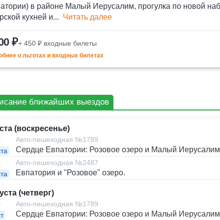
атории) в районе Малый Иерусалим, прогулка по новой наб
рской кухней и...
Читать далее
00 ₽
+ 450 ₽ входные билеты
бнее о льготах и входных билетах
исание ближайших выездов
уста (воскресенье)
0
Авто-пешеходная №1789
Сердце Евпатории: Розовое озеро и Малый Иерусалим
ста
0
Авто-пешеходная №2487
Евпатория и "Розовое" озеро.
ста
уста (четверг)
0
Авто-пешеходная №1789
Сердце Евпатории: Розовое озеро и Малый Иерусалим
т