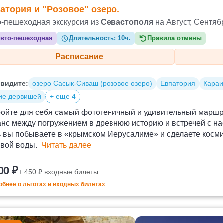
атория и "Розовое" озеро.
о-пешеходная экскурсия из
Севастополя
на Август, Сентяб
вто-пешеходная
Длительность:
10ч.
Правила отмены
Расписание
видите:
озеро Сасык-Сиваш (розовое озеро)
Евпатория
Караи
ие дервишей
+ еще 4
ройте для себя самый фотогеничный и удивительный маршр
нс между погружением в древнюю историю и встречей с на
ь вы побываете в «крымском Иерусалиме» и сделаете косм
овой воды.
Читать далее
00 ₽
+ 450 ₽ входные билеты
бнее о льготах и входных билетах