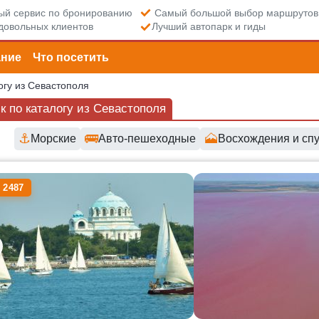
й сервис по бронированию
Самый большой выбор маршрутов
довольных клиентов
Лучший автопарк и гиды
ание
Что посетить
огу из Севастополя
к по каталогу из Севастополя
⚓
🚌
🗻
Морские
Авто-пешеходные
Восхождения и спу
пные маршруты и цены
 2487