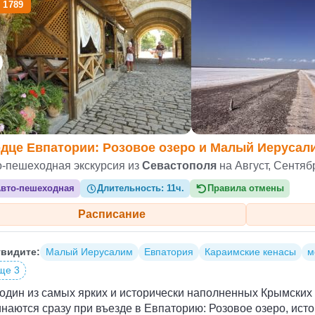
 1789
дце Евпатории: Розовое озеро и Малый Иерусал
о-пешеходная экскурсия из
Севастополя
на Август, Сентяб
вто-пешеходная
Длительность:
11ч.
Правила отмены
Расписание
видите:
Малый Иерусалим
Евпатория
Караимские кенасы
м
ще 3
один из самых ярких и исторически наполненных Крымских
наются сразу при въезде в Евпаторию: Розовое озеро, исто