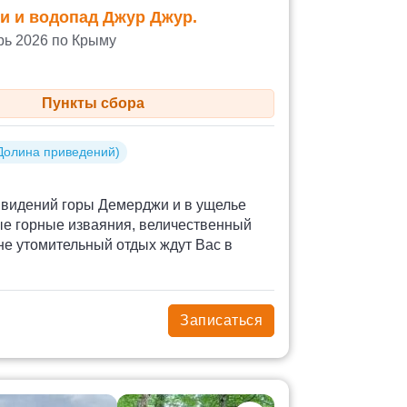
и и водопад Джур Джур.
рь 2026 по Крыму
Пункты сбора
Долина приведений)
видений горы Демерджи и в ущелье
ые горные изваяния, величественный
не утомительный отдых ждут Вас в
Записаться