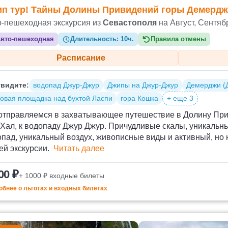
п тур! Тайны Долины Привидений горы Демердж
о-пешеходная экскурсия из
Севастополя
на Август, Сентяб
вто-пешеходная
Длительность:
10ч.
Правила отмены
Расписание
видите:
водопад Джур-Джур
Джипы на Джур-Джур
Демерджи (
овая площадка над бухтой Ласпи
гора Кошка
+ еще 3
отправляемся в захватывающее путешествие в Долину При
Хал, к водопаду Джур Джур. Причудливые скалы, уникальн
пад, уникальный воздух, живописные виды и активный, но 
ей экскурсии.
Читать далее
00 ₽
+ 1000 ₽ входные билеты
бнее о льготах и входных билетах