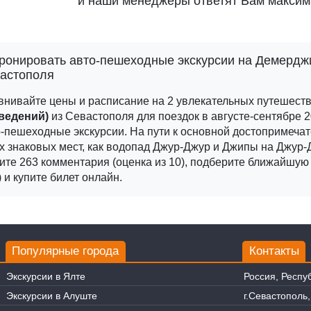
и наши менеджеры ответят Вам максим
ронировать авто-пешеходные экскурсии на Демерджи
астополя
внивайте цены и расписание на 2 увлекательных путешест
ведений)
из Севастополя для поездок в августе-сентябре 2
-пешеходные экскурсии. На пути к основной достопримеча
х знаковых мест, как водопад Джур-Джур и Джипы на Джур-
ите 263 комментария (оценка из 10), подберите ближайшую 
) и купите билет онлайн.
Популярные города
Контакты
Экскурсии в Ялте
Россия, Респу
Экскурсии в Алуште
г.Севастополь