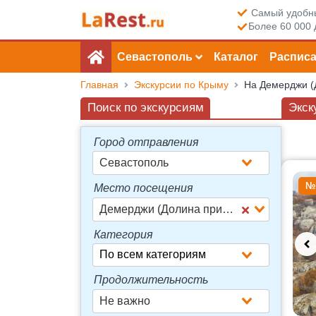
Самый удобны
Более 60 000 
Севастополь
Каталог
Распис
Главная
Экскурсии по Крыму
На Демерджи (
Поиск по экскурсиям
Экск
Город отправления
Севастополь
Досту
№
Место посещения
Демерджи (Долина приведений)
Категория
Продолжительность
Не важно