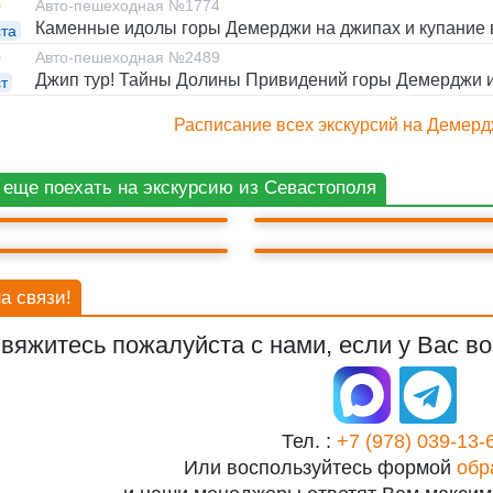
0
Авто-пешеходная №1774
Каменные идолы горы Демерджи на джипах и купание 
ста
0
Авто-пешеходная №2489
Джип тур! Тайны Долины Привидений горы Демерджи и
т
Расписание всех экскурсий на Демерд
ОДОПАД ДЖУР-ДЖУР
ДЖИПЫ НА ДЖУР-ДЖУ
 еще поехать на экскурсию из Севастополя
РОНЦОВСКИЙ ДВОРЕЦ
ГОРА АЙ-ПЕТРИ
а связи!
вяжитесь пожалуйста с нами, если у Вас во
Тел. :
+7 (978) 039-13-
Или воспользуйтесь формой
обр