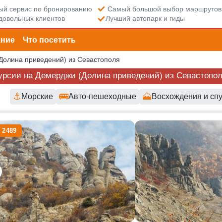
й сервис по бронированию
Самый большой выбор маршрутов
довольных клиентов
Лучший автопарк и гиды
ание
Что посетить
Долина приведений) из Севастополя
урсии на Демерджи (Долина приведений) из Севастопол
⚓
🚌
🗻
Морские
Авто-пешеходные
Восхождения и спу
пные маршруты и цены
 2489