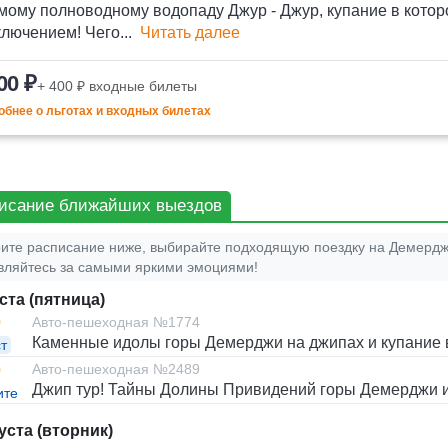
амому полноводному водопаду Джур - Джур, купание в кото
лючением! Чего...
Читать далее
00 ₽
+ 400 ₽ входные билеты
бнее о льготах и входных билетах
исание ближайших выездов
ите расписание ниже, выбирайте подходящую поездку на Демердж
вляйтесь за самыми яркими эмоциями!
ста (пятница)
0
Авто-пешеходная №1774
Каменные идолы горы Демерджи на джипах и купание 
т
Авто-пешеходная №2489
0
Джип тур! Тайны Долины Привидений горы Демерджи и
ите
уста (вторник)