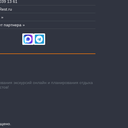
039 13 61
est.ru
 »
т партнера »
ования экскурсий онлайн и планирования отдыха
стов!
ещено.