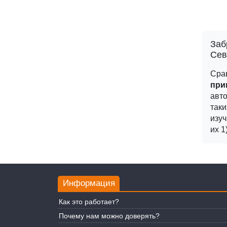
Заб
Сев
Сра
при
авто
таки
изуч
их 1
Информация
Как это работает?
Почему нам можно доверять?