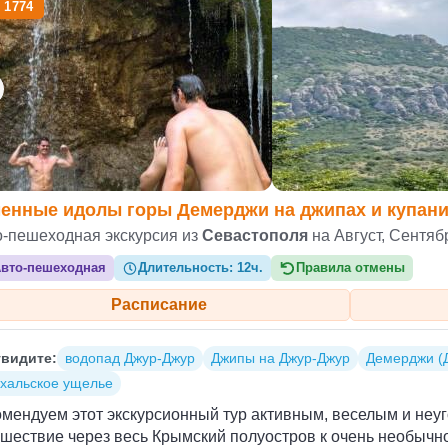
 1774
енные идолы горы Демерджи на джипах и купани
о-пешеходная экскурсия из
Севастополя
на Август, Сентяб
вто-пешеходная
Длительность:
12ч.
Правила отмены
Расписание
видите:
водопад Джур-Джур
Джипы на Джур-Джур
Демерджи (
хальское ущелье
омендуем этот экскурсионный тур активным, веселым и не
ешествие через весь Крымский полуостров к очень необыч