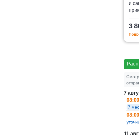
и с
прик
3 8
Подро
Расп
Смотр
отпра
7 авгу
08:0
7 мес
08:0
уточн
11 авг