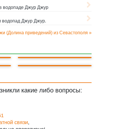
в водопаде Джур Джур
 водопад Джур Джур.
жи (Долина приведений) из Севастополя »
Р
БАХЧИСАРАЙ
ЛАСТОЧКИНО ГНЕЗДО
зникли какие либо вопросы:
61
атной связи
,