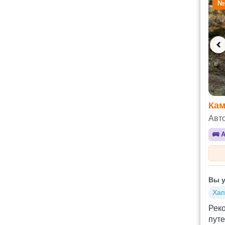
№
Кам
Авт
🚌
А
Вы у
Хап
Рек
пут