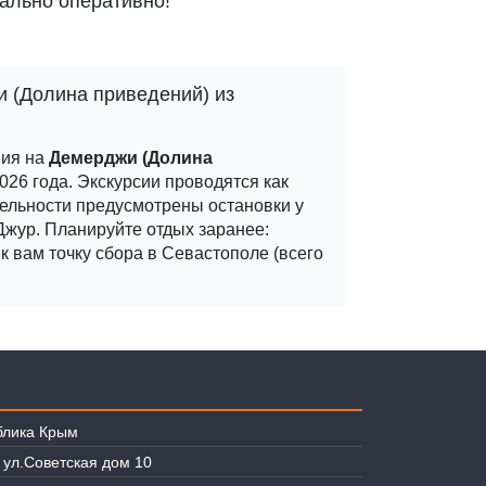
ально оперативно!
 (Долина приведений) из
вия на
Демерджи (Долина
026 года.
Экскурсии проводятся как
тельности предусмотрены остановки у
Джур.
Планируйте отдых заранее:
к вам точку сбора в Севастополе (всего
блика Крым
, ул.Советская дом 10