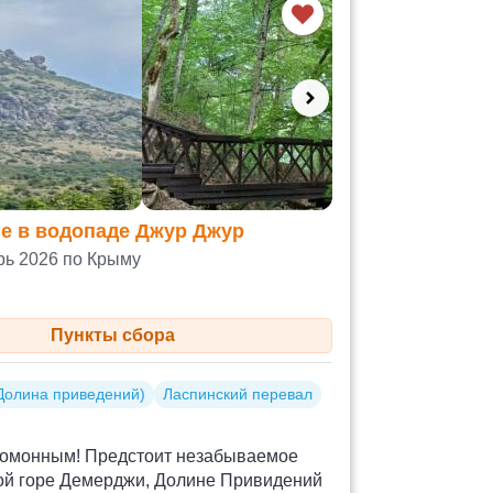
е в водопаде Джур Джур
рь 2026 по Крыму
Пункты сбора
Долина приведений)
Ласпинский перевал
угомонным! Предстоит незабываемое
ной горе Демерджи, Долине Привидений