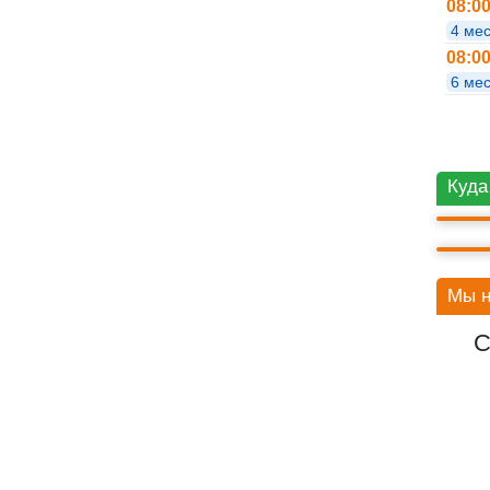
08:0
4 ме
08:0
6 мес
В
Куда
ВО
Мы н
С