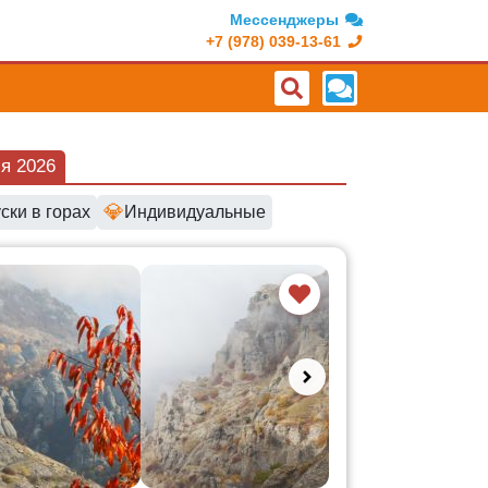
Мессенджеры
+7 (978) 039-13-61
я 2026
💎
ски в горах
Индивидуальные