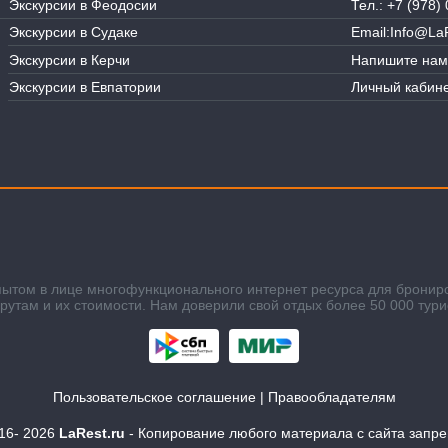
Экскурсии в Феодосии
Тел.:
+7 (978) 
Экскурсии в Судаке
Email:
Info@LaR
Экскурсии в Керчи
Напишите нам
Экскурсии в Евпатории
Личный кабине
пытом в лице многофункционального интернет ресурса для бронир
там и их стоимости. Нам доверили свой отдых более 50 000 тури
Пользовательское соглашение
|
Правообладателям
016-
2026
LaRest.ru
- Копирование любого материала с сайта запр