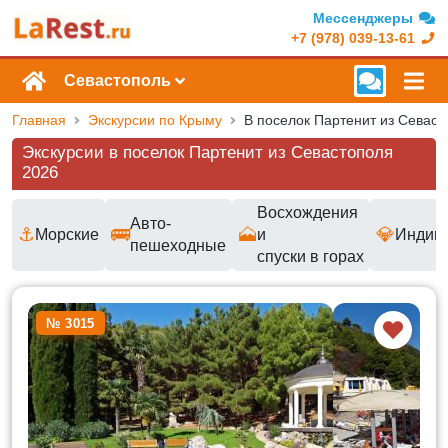
Мессенджеры
+7 (978) 039-13-61
Севастополь
Главная
Экскурсии по Крыму
В поселок Партенит из Севаст
Экскурсии в поселок Партенит из Севастополя
2026
Восхождения
Авто-
⚓
🚌
🗻
💎
Морские
и
Индив
пешеходные
спуски в горах
Доступные маршруты и цены
№ 3015