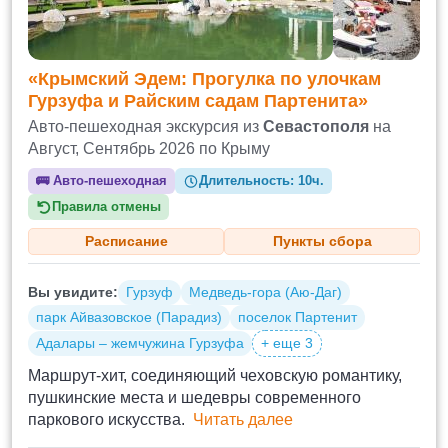
«Крымский Эдем: Прогулка по улочкам
Гурзуфа и Райским садам Партенита»
Авто-пешеходная экскурсия из
Севастополя
на
Август, Сентябрь 2026 по Крыму
🚌
Авто-пешеходная
Длительность:
10ч.
Правила отмены
Расписание
Пункты сбора
Вы увидите:
Гурзуф
Медведь-гора (Аю-Даг)
парк Айвазовское (Парадиз)
поселок Партенит
Адалары – жемчужина Гурзуфа
+ еще 3
Маршрут-хит, соединяющий чеховскую романтику,
пушкинские места и шедевры современного
паркового искусства.
Читать далее