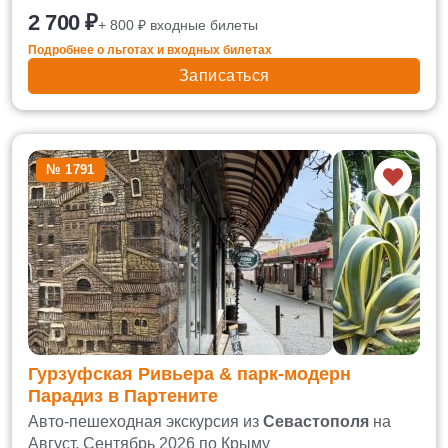
2 700 ₽
+ 800 ₽ входные билеты
Подробнее о льготах и входных билетах
Записаться
№ 1791
Гурзуфская Ривьера & парк-модерн
Парадиз в Партените
Авто-пешеходная экскурсия из
Севастополя
на
Август, Сентябрь 2026 по Крыму