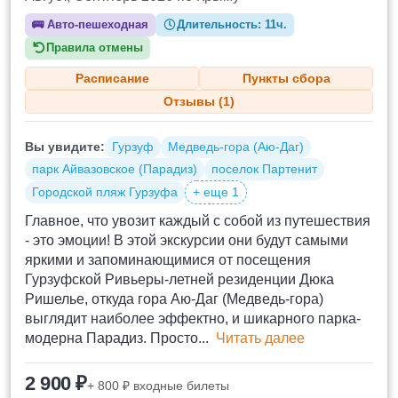
🚌
Авто-пешеходная
Длительность:
11ч.
Правила отмены
Расписание
Пункты сбора
Отзывы (1)
Вы увидите:
Гурзуф
Медведь-гора (Аю-Даг)
парк Айвазовское (Парадиз)
поселок Партенит
Городской пляж Гурзуфа
+ еще 1
Главное, что увозит каждый с собой из путешествия
- это эмоции! В этой экскурсии они будут самыми
яркими и запоминающимися от посещения
Гурзуфской Ривьеры-летней резиденции Дюка
Ришелье, откуда гора Аю-Даг (Медведь-гора)
выглядит наиболее эффектно, и шикарного парка-
модерна Парадиз. Просто...
Читать далее
2 900 ₽
+ 800 ₽ входные билеты