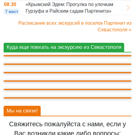
«Крымский Эдем: Прогулка по улочкам
08:30
Гурзуфа и Райским садам Партенита»
7 мест
Расписание всех экскурсий в поселок Партенит из
Севастополя »
ГУРЗУФ
Куда еще поехать на экскурсию из Севастополя
МЕДВЕДЬ-ГОРА (АЮ-ДАГ)
ПАРК АЙВАЗОВСКОЕ (ПАРАДИЗ)
БАХЧИСАРАЙ
ВОРОНЦОВСКИЙ ДВОРЕЦ
ГОРА АЙ-ПЕТРИ
Мы на связи!
Свяжитесь пожалуйста с нами, если у
Вас возникли какие либо вопросы: